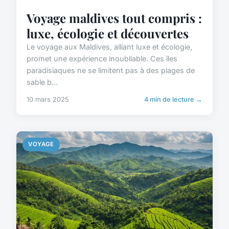
Voyage maldives tout compris :
luxe, écologie et découvertes
Le voyage aux Maldives, alliant luxe et écologie,
promet une expérience inoubliable. Ces îles
paradisiaques ne se limitent pas à des plages de
sable b...
10 mars 2025
4 min de lecture →
VOYAGE