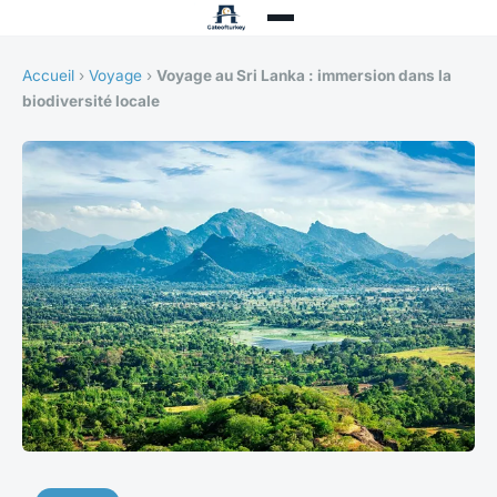
Accueil
›
Voyage
›
Voyage au Sri Lanka : immersion dans la
biodiversité locale