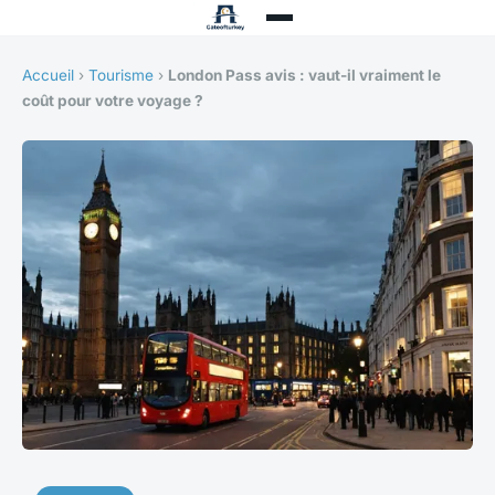
Accueil
›
Tourisme
›
London Pass avis : vaut-il vraiment le
coût pour votre voyage ?