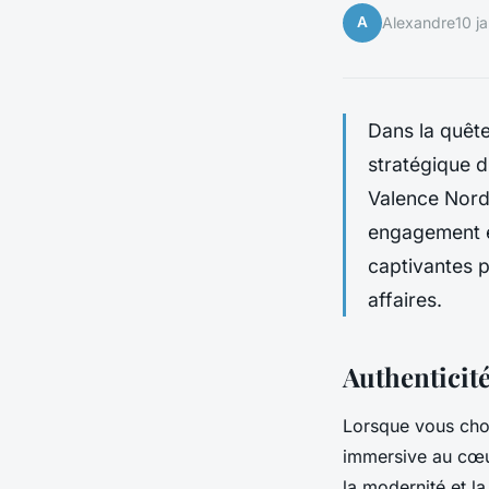
A
Alexandre
10 j
Dans la quête
stratégique d
Valence Nord
engagement e
captivantes po
affaires.
Authenticit
Lorsque vous cho
immersive au cœur
la modernité et la