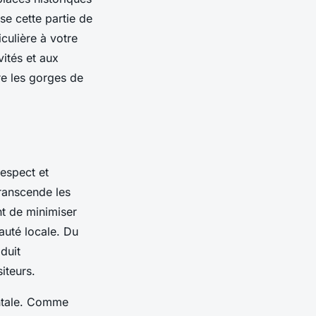
se cette partie de
culière à votre
vités et aux
re les gorges de
Respect et
ranscende les
nt de minimiser
auté locale. Du
duit
iteurs.
entale. Comme