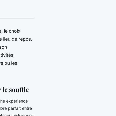
, le choix
e lieu de repos.
 son
ivités
rs ou les
le souffle
une expérience
bre parfait entre
places historiques