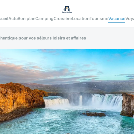
ueil
Actu
Bon plan
Camping
Croisière
Location
Tourisme
Vacance
Voy
thentique pour vos séjours loisirs et affaires