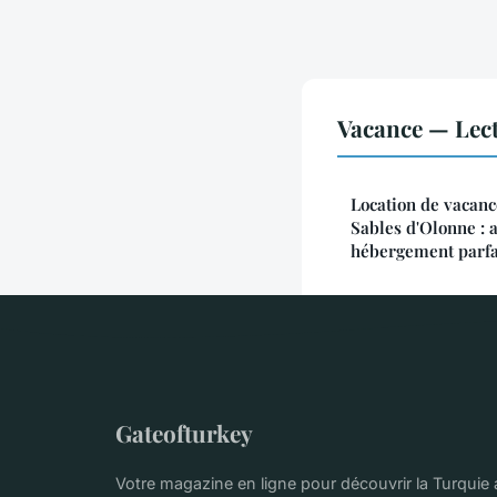
Vacance — Lec
Location de vacan
Sables d'Olonne : 
hébergement parfa
Gateofturkey
Votre magazine en ligne pour découvrir la Turquie