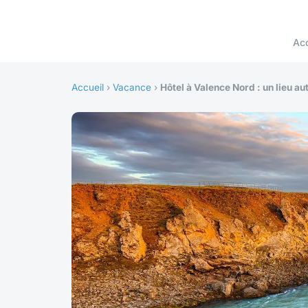
Acc
Accueil
›
Vacance
›
Hôtel à Valence Nord : un lieu au